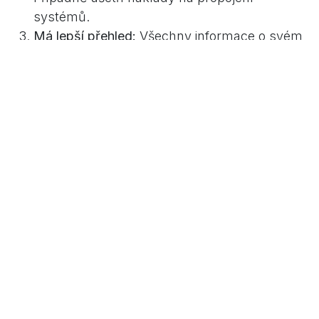
systémů.
Má lepší přehled:
Všechny informace o svém
podnikání má na jednom místě, takže se
snadno podívá, jak na tom je.
Jaký je cenově dostupný ERP
systém i pro malého
podnikatele?
Malého podnikatele často zajímá na začátku
hlavně cena. V tomto ohledu je skvělým
systémem na prozkoumání Odoo. Jedná se o
zaběhnutý firemní systém, který je celosvětově
užívá zhruba 12 milionů uživatelů a na jeho vývoji
pracují programátoři celosvětově.