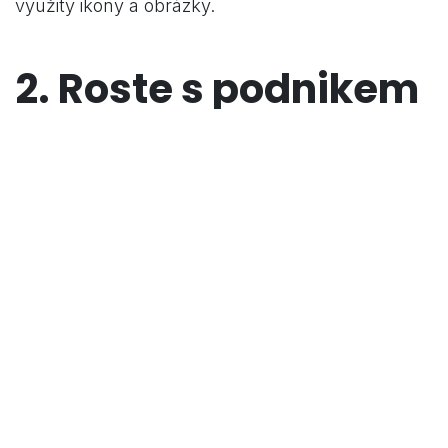
využity ikony a obrázky.
2. Roste s podnikem
Podniky rostou postupně a s tím i potřeby na
nástroje. Tento nástroj může začínat využívat
jednotlivec ZDARMA, třeba jen pro správu
kontaktů na klienty a pak s růstem jeho
podnikání, může přidat další aplikace. Tento
systém využívají firmy o desítkách zaměstnanců
a velmi úspěšně.